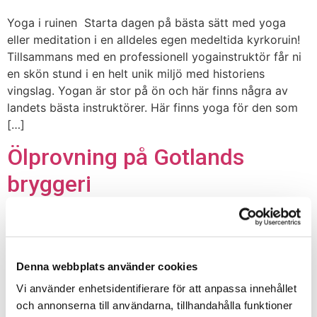
Yoga i ruinen Starta dagen på bästa sätt med yoga
eller meditation i en alldeles egen medeltida kyrkoruin!
Tillsammans med en professionell yogainstruktör får ni
en skön stund i en helt unik miljö med historiens
vingslag. Yogan är stor på ön och här finns några av
landets bästa instruktörer. Här finns yoga för den som
[…]
Ölprovning på Gotlands
bryggeri
Ölprovning på Gotlands Bryggeri Vi följer doften av
drav och kommer slutligen fram till Gotlands Bryggeri.
Denna webbplats använder cookies
På S:t Hansgatan i hjärtat av Visby puttrar det i
kopparpannorna och här flödar både det goda ölet och
Vi använder enhetsidentifierare för att anpassa innehållet
kreativiteten. Här bryggs i bryggmästare Johan
och annonserna till användarna, tillhandahålla funktioner