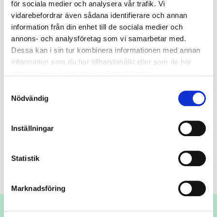
Spendrups regi kända kvalitétsöl som Wisby Klosteröl,
för sociala medier och analysera vår trafik. Vi
Wisby Weisse och Wisby Pils. Öl som […]
vidarebefordrar även sådana identifierare och annan
information från din enhet till de sociala medier och
Matlagning i Helge And med
annons- och analysföretag som vi samarbetar med.
företaget
Dessa kan i sin tur kombinera informationen med annan
information som du har tillhandahållit eller som de har
samlat in när du har använt deras tjänster.
Matlagning i Helge And Fresta dina smaklökar och laga
Samtyckesval
Nödvändig
mat med oss i Visbys häftigaste lokal! Vi samarbetar
med Gotlands bästa kockar som lotsar er genom en
smakupplevelse över öppen eld. Platsen är Helge And,
Inställningar
en medeltida kyrkoruin i tre plan – med storslagen utsikt
över Visby innerstad. Maten anpassas efter era
önskemål, men om […]
Statistik
Marknadsföring