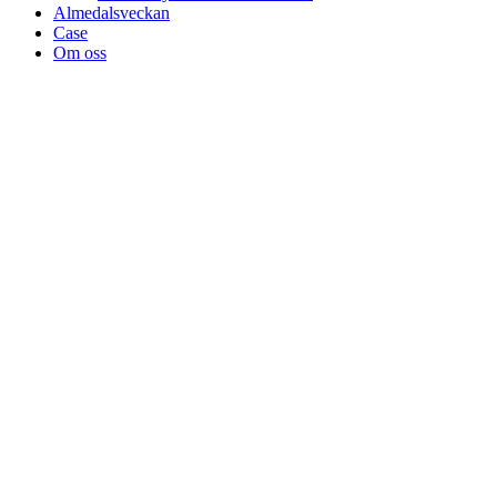
Almedalsveckan
Case
Om oss