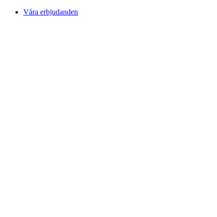
Skip
Våra erbjudanden
to
content